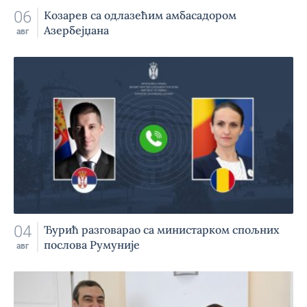
06
Козарев са одлазећим амбасадором
Азербејџана
авг
04
Ђурић разговарао са министарком спољних
послова Румуније
авг