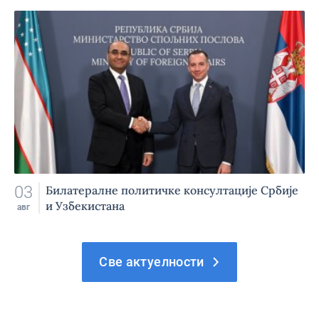
03
Билатералне политичке консултације Србије
и Узбекистана
авг
Све актуелности