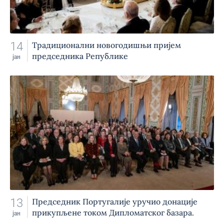
14
Tрадиционални новогодишњи пријем
председника Републике
јан
13
Председник Португалије уручио донације
прикупљене током Дипломатског базара.
јан