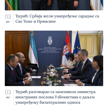
03
Ђурић: Србија жели унапређење сарадње са
Сао Томе и Принсипе
авг
03
Ђурић разговарао са замеником министра
иностраних послова Узбекистана о даљем
авг
унапређењу билатералних односа