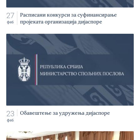
27
Расписани конкурси за суфинансирање
пројеката организација дијаспоре
феб
23
Обавештење за удружења дијаспоре
феб