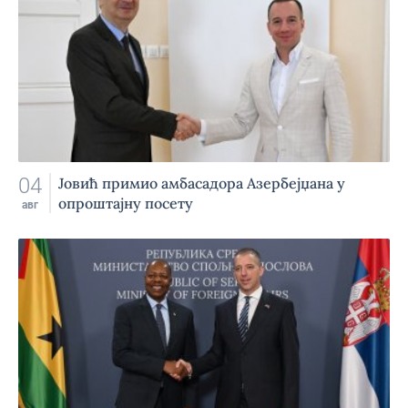
04
Jовић примио амбасадора Азербејџана у
опроштајну посету
авг