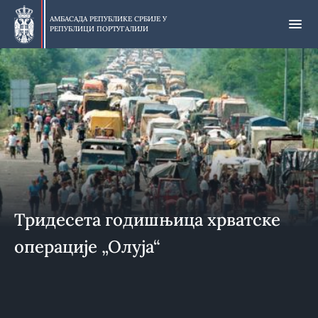
Прескочи
на
АМБАСАДА РЕПУБЛИКЕ СРБИЈЕ У
РЕПУБЛИЦИ ПОРТУГАЛИЈИ
главни
део
Тридесета годишњица хрватске
операције „Олуја“