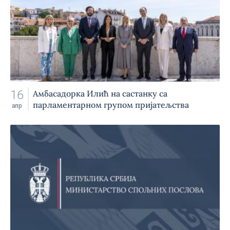
16
Амбасадорка Илић на састанку са
парламентарном групом пријатељства
апр