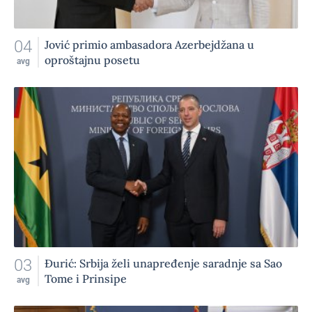
04
Jović primio ambasadora Azerbejdžana u
oproštajnu posetu
avg
03
Đurić: Srbija želi unapređenje saradnje sa Sao
Tome i Prinsipe
avg