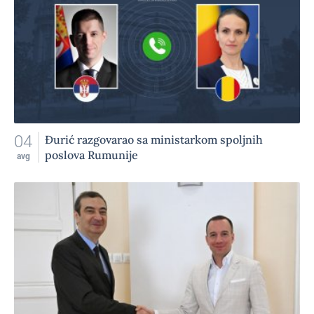
04
Đurić razgovarao sa ministarkom spoljnih
poslova Rumunije
avg