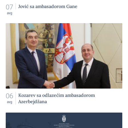
07
Jović sa ambasadorom Gane
avg
06
Kozarev sa odlazećim ambasadorom
Azerbejdžana
avg