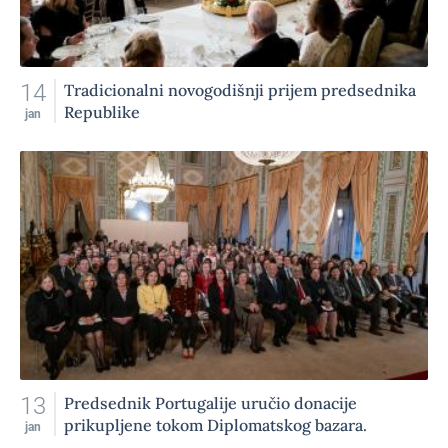
14
Tradicionalni novogodišnji prijem predsednika
Republike
jan
13
Predsednik Portugalije uručio donacije
prikupljene tokom Diplomatskog bazara.
jan