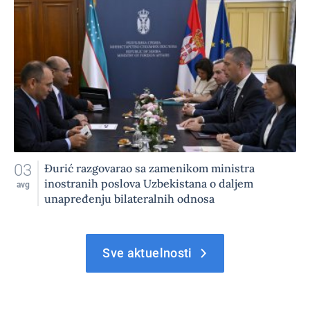
03
Đurić razgovarao sa zamenikom ministra
inostranih poslova Uzbekistana o daljem
avg
unapređenju bilateralnih odnosa
Sve aktuelnosti