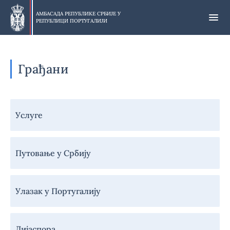
Прескочи
на
АМБАСАДА РЕПУБЛИКЕ СРБИЈЕ У
РЕПУБЛИЦИ ПОРТУГАЛИЈИ
главни
део
Грађани
Навигација
Услуге
-
Грађани
Путовање у Србију
Улазак у Португалију
Дијаспора