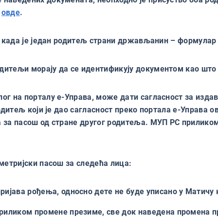
и
овде
.
и када је један родитељ страни држављанин – формулар
итељи морају да се идентификују документом као што 
лог на порталу е-Управа, може дати сагласност за изд
одитељ који је дао сагласност преко портала е-Управа о
 за пасош од стране другог родитеља. МУП РС приликом
метријски пасош за следећа лица:
пријава рођења, односно дете не буде уписано у Матичу
 приликом промене презиме, све док наведена промена п