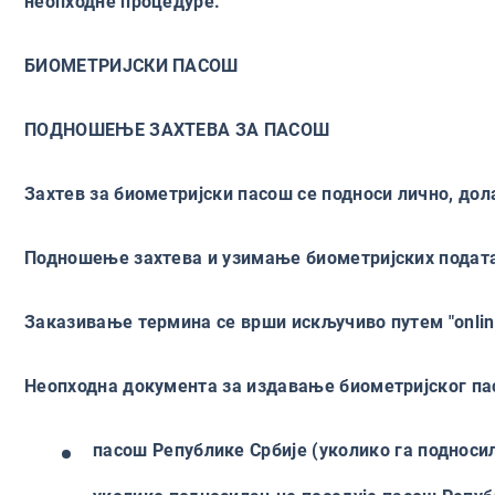
неопходне процедуре.
БИОМЕТРИЈСКИ ПАСОШ
ПОДНОШЕЊЕ ЗАХТЕВА ЗА ПАСОШ
Захтев за биометријски пасош се подноси лично, дол
Подношење захтева и узимање биометријских податак
Заказивање термина се врши искључиво путем "onlin
Неопходна документа за издавање биометријског п
пасош Републике Србије (уколико га подноси