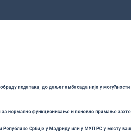
 обраду података, до даљег амбасада није у могућности
ви за нормално функционисање и поновно примање захт
и Републике Србије у Мадриду или у МУП РС у месту ва