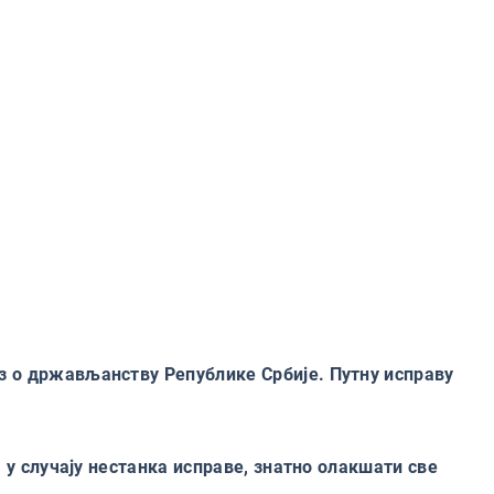
з о држављанству Републике Србије. Путну исправу
 у случају нестанка исправе, знатно олакшати све