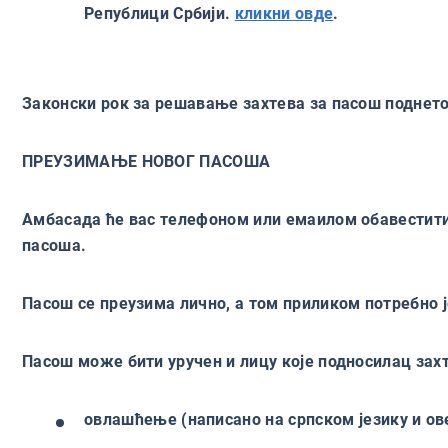
Републици Србији.
кликни овде
.
Законски рок за решавање захтева за пасош поднетог
ПРЕУЗИМАЊЕ НОВОГ ПАСОША
Амбасада ће вас телефоном или емаилом обавестити
пасоша.
Пасош се преузима лично, а том приликом потребно 
Пасош може бити уручен и лицу које подносилац захт
овлашћење (написано на српском језику и о