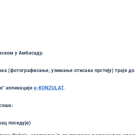
аском у Амбасаду.
а (фотографисање, узимање отисака прстију) траје до
e" апликације
e-KONZULAT
.
асоша:
лац поседује)