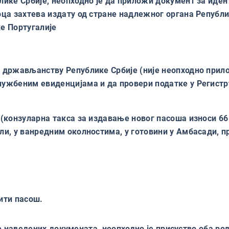
лике Србије, неопходно је да приложи документ за иден
оца захтева издату од стране надлежног органа Републи
е Португалије
о држављанству Републике Србије (није неопходно прил
ужбеним евиденцијама и да провери податке у Регистр
(конзуларна такса за издавање новог пасоша износи 66
или, у ванредним околностима, у готовини у Амбасади, 
тити пасош.
наведених докумената, неопходно је присуство оба род