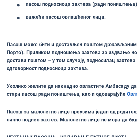
пасош подносиоца захтева (ради поништења
важећи пасош овлашћеног лица.
Пасош може бити и достављен поштом држављанима С
Порто). Приликом подношења захтева за издвање нов
достави поштом – у том случају, подносилац захтев
одговорност подносиоца захтева.
Уколико желите да накнадно овластите Амбасаду да
стари пасош ради поништења, као и одоварајуће
Овл
Пасош за малолетно лице преузима један од родитеља
лично поднео захтев. Малолетно лице не мора да б