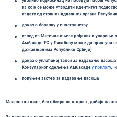
уколико подносилац не поседује пасош Репуб
из које се може утврдити идентитет подноси
издату од стране надлежних органа Републик
доказ о боравку у иностранству
извод из Матичне књиге рођених и уверење 
Амбасаде РС у Лисабону може да приступи сл
држављанима Републике Србије)
доказ о уплаћеној такси за издавање пасоша 
Конзуларног одељења Амбасаде
у прилогу
, 
попуњен захтев за издавање пасоша
Малолетно лице, без обзира на старост, добија влас
За издавање пасоша малолетним лицима, поред горе 