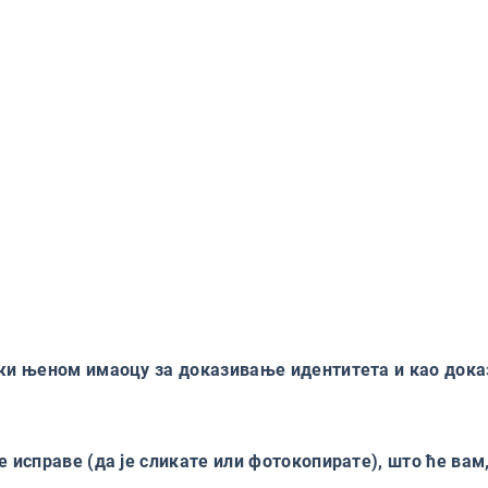
ужи њеном имаоцу за доказивање идентитета и као дока
 исправе (да је сликате или фотокопирате), што ће вам,