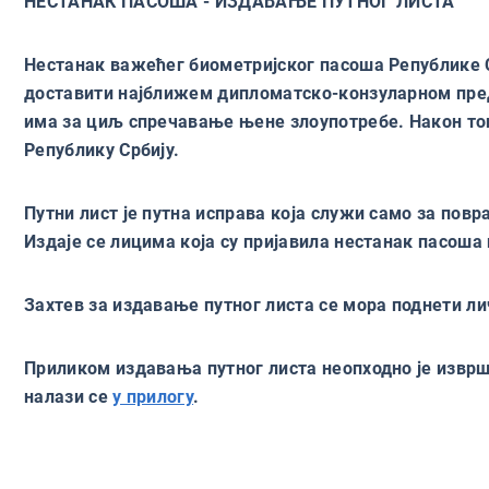
НЕСТАНАК ПАСОША - ИЗДАВАЊЕ ПУТНОГ ЛИСТА
Нестанак важећег биометријског пасоша Републике Ср
доставити најближем дипломатско-конзуларном пре
има за циљ спречавање њене злоупотребе. Након тога
Републику Србију.
Путни лист
је путна исправа која служи само за повр
Издаје се лицима која су пријавила нестанак пасоша
Захтев за издавање путног листа се мора поднети ли
Приликом издавања путног листа неопходно је извр
налази се
у прилогу
.