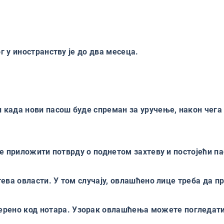
 у иностранству је до два месеца.
 када нови пасош буде спреман за уручење, након чег
је приложити потврду о поднетом захтеву и постојећи 
ева овласти. У том случају, овлашћено лице треба да 
верено код нотара. Узорак овлашћења можете погледат