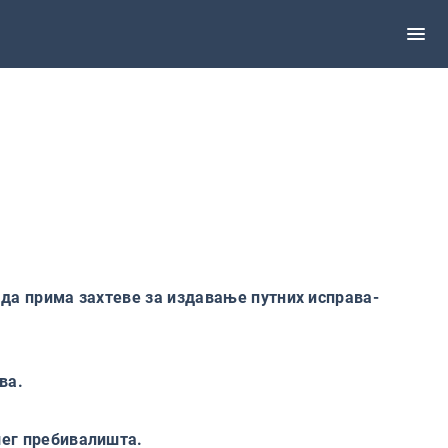
 да прима захтеве за издавање путних исправа-
ева.
шег пребивалишта.