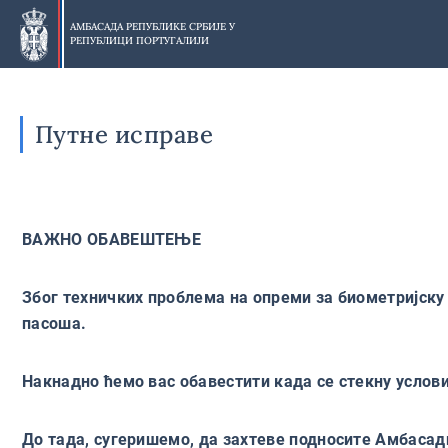
Прескочи
на
АМБАСАДА РЕПУБЛИКЕ СРБИЈЕ У
РЕПУБЛИЦИ ПОРТУГАЛИЈИ
главни
део
Путне исправе
ВАЖНО ОБАВЕШТЕЊЕ
Због техничких проблема на опреми за биометријску
пасоша.
Накнадно ћемо вас обавестити када се стекну усло
До тада, сугеришемо, да захтеве подносите Амбасад