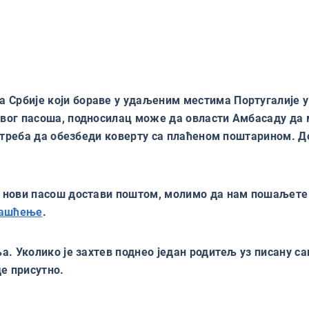
)
рбије који бораве у удаљеним местима Португалије у 
ог пасоша, подносилац може да овласти Амбасаду да м
а треба да обезбеди коверту са плаћеном поштарином.
 нови пасош достави поштом, молимо да нам пошаљете
ашћење
.
. Уколико је захтев поднео један родитељ уз писану са
уде присутно.