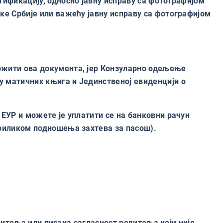
тификацију, односно јавну исправу са фотографијом
ке Србије или важећу јавну исправу са фотографијом
ожити ова документа, јер Конзуларно одељење
у матичних књига и Јединственој евиденцији о
 ЕУР и можете је уплатити се на банковни рачун
приликом подношења захтева за пасош).
итеља или писана сагласност родитеља који није