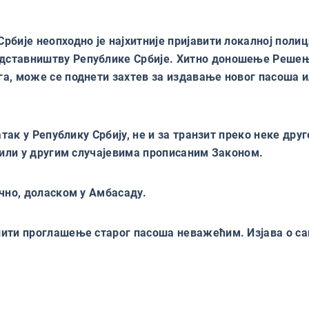
бије неопходно је најхитније пријавити локалној полиц
дставништву Републике Србије. Хитно доношење Решењ
, може се поднети захтев за издавање новог пасоша или
атак у Републику Србију, не и за транзит преко неке д
 или у другим случајевима прописаним Законом.
чно, доласком у Амбасаду.
шити проглашење старог пасоша неважећим. Изјава о са