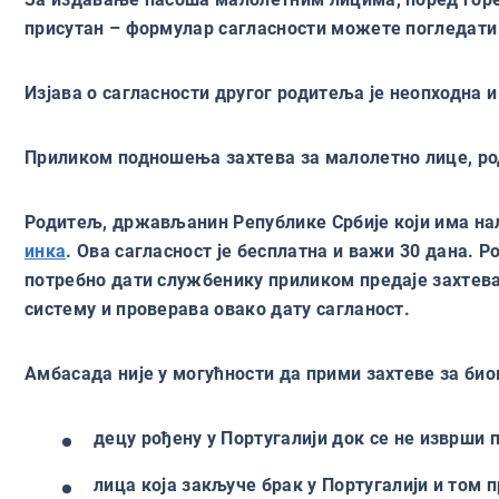
присутан – формулар сагласности можете погледат
Изјава о сагласности другог родитеља је неопходна 
Приликом подношења захтева за малолетно лице, род
Родитељ, држављанин Републике Србије који има на
инка
. Ова сагласност је бесплатна и важи 30 дана. Р
потребно дати службенику приликом предаје захтева
систему и проверава овако дату сагланост.
Амбасада није у могућности да прими захтеве за био
децу рођену у Португалији док се не изврши 
лица која закључе брак у Португалији и том