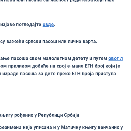
 изјаве погледајте
овде
.
су важећи српски пасош или лична карта.
авање пасоша свом малолетном детету и путем
овог л
вом приликом добиће на свој е-маил ЕГН број који је
 израде пасоша за дете преко ЕГН броја приступа
 књигу рођених у Републици Србији
резимена није уписана и у Матичну књигу венчаних у