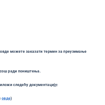
а овде можете заказати термин за преузимање
пасош ради поништења.
приложи следећу документацију:
и
овде
)