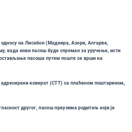
односу на Лисабон (Мадеира, Азори, Алгарве,
у, када нови пасош буде спреман за уручење, исти
 Достављање пасоша путем поште се врши на
 адресирани коверат (CTT) са плаћеном поштарином,
гласност другог, пасош преузима родитељ који је