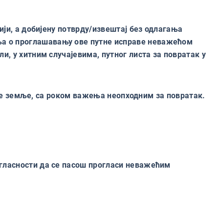
ији, а добијену потврду/извештај без одлагања
а о проглашавању ове путне исправе неважећом
, у хитним случајевима, путног листа за повратак у
руге земље, са роком важења неопходним за повратак.
гласности да се пасош прогласи неважећим