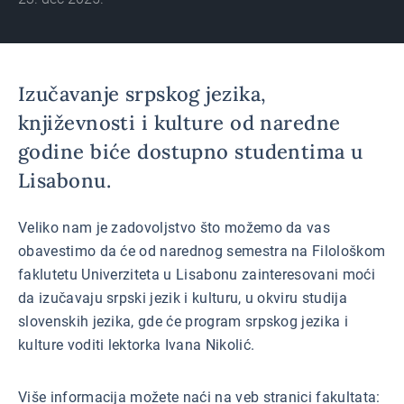
Izučavanje srpskog jezika,
književnosti i kulture od naredne
godine biće dostupno studentima u
Lisabonu.
Veliko nam je zadovoljstvo što možemo da vas
obavestimo da će od narednog semestra na Filološkom
faklutetu Univerziteta u Lisabonu zainteresovani moći
da izučavaju srpski jezik i kulturu, u okviru studija
slovenskih jezika, gde će program srpskog jezika i
kulture voditi lektorka Ivana Nikolić.
Više informacija možete naći na veb stranici fakultata: