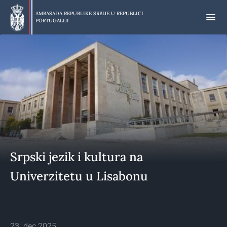
Preskoči
na
AMBASADA REPUBLIKE SRBIJE U
REPUBLICI
PORTUGALIJI
glavni
deo
Srpski jezik i kultura na
Univerzitetu u Lisabonu
23. dec 2025.